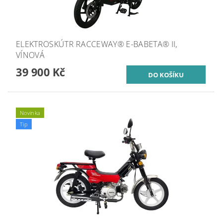
ELEKTROSKÚTR RACCEWAY® E-BABETA® II,
VÍNOVÁ
39 900 Kč
Novinka
Tip