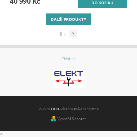
40 990 Kč
DALŠÍ PRODUKTY
1
2
Elekt.cz
2026 ©
Elekt
, všechna práva vyhrazena
Vytvořil Shoptet
×