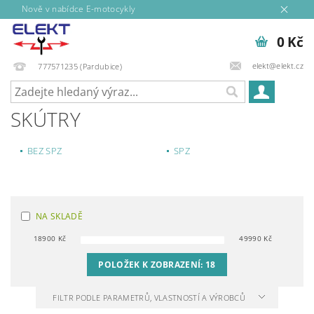
Nově v nabídce E-motocykly
0 Kč
elekt@elekt.cz
777571235 (Pardubice)
SKÚTRY
BEZ SPZ
SPZ
NA SKLADĚ
18900
Kč
49990
Kč
POLOŽEK K ZOBRAZENÍ:
18
FILTR PODLE PARAMETRŮ, VLASTNOSTÍ A VÝROBCŮ