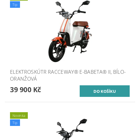
Tip
ELEKTROSKÚTR RACCEWAY® E-BABETA® II, BÍLO-
ORANŽOVÁ
39 900 Kč
Novinka
Tip