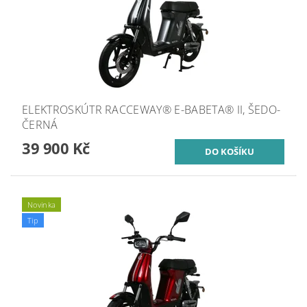
ELEKTROSKÚTR RACCEWAY® E-BABETA® II, ŠEDO-
ČERNÁ
39 900 Kč
Novinka
Tip