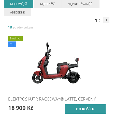
NEJLEVNĚJŠÍ
NEJDRAŽŠÍ
NEJPRODÁVANĚJŠÍ
ABECEDNĚ
1
2
18
položek celkem
Novinka
Tip
ELEKTROSKÚTR RACCEWAY® LATTE, ČERVENÝ
18 900 Kč