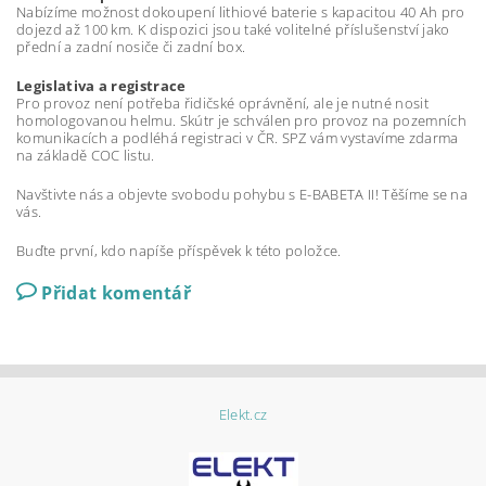
Nabízíme možnost dokoupení lithiové baterie s kapacitou 40 Ah pro
dojezd až 100 km. K dispozici jsou také volitelné příslušenství jako
přední a zadní nosiče či zadní box.
Legislativa a registrace
Pro provoz není potřeba řidičské oprávnění, ale je nutné nosit
homologovanou helmu. Skútr je schválen pro provoz na pozemních
komunikacích a podléhá registraci v ČR. SPZ vám vystavíme zdarma
na základě COC listu.
Navštivte nás a objevte svobodu pohybu s E-BABETA II! Těšíme se na
vás.
Buďte první, kdo napíše příspěvek k této položce.
Přidat komentář
Elekt.cz