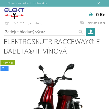
Nově v nabídce E-motocykly
0 Kč
elekt@elekt.cz
777571235 (Pardubice)
ELEKTROSKÚTR RACCEWAY® E-
BABETA® II, VÍNOVÁ
Novinka
Tip