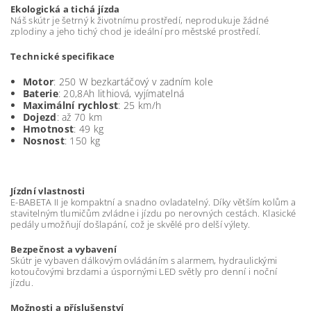
Ekologická a tichá jízda
Náš skútr je šetrný k životnímu prostředí, neprodukuje žádné
zplodiny a jeho tichý chod je ideální pro městské prostředí.
Technické specifikace
Motor
: 250 W bezkartáčový v zadním kole
Baterie
: 20,8Ah lithiová, vyjímatelná
Maximální rychlost
: 25 km/h
Dojezd
: až 70 km
Hmotnost
: 49 kg
Nosnost
: 150 kg
Jízdní vlastnosti
E-BABETA II je kompaktní a snadno ovladatelný. Díky větším kolům a
stavitelným tlumičům zvládne i jízdu po nerovných cestách. Klasické
pedály umožňují došlapání, což je skvělé pro delší výlety.
Bezpečnost a vybavení
Skútr je vybaven dálkovým ovládáním s alarmem, hydraulickými
kotoučovými brzdami a úspornými LED světly pro denní i noční
jízdu.
Možnosti a příslušenství