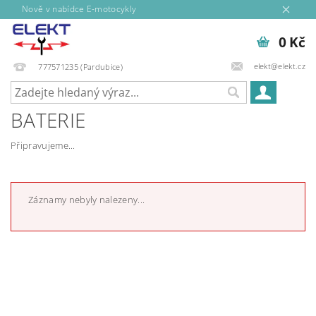
Nově v nabídce E-motocykly
0 Kč
elekt@elekt.cz
777571235 (Pardubice)
BATERIE
Připravujeme...
Záznamy nebyly nalezeny...