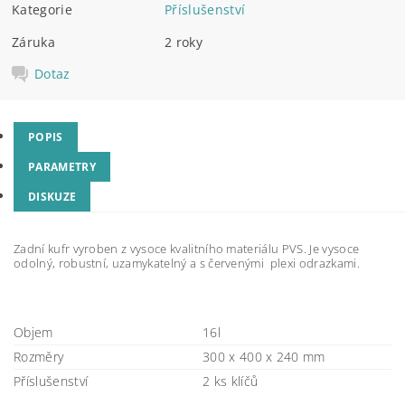
Kategorie
Příslušenství
Záruka
2 roky
Dotaz
POPIS
PARAMETRY
DISKUZE
Zadní kufr
vyroben z vysoce kvalitního materiálu PVS. Je vysoce
odolný, robustní, uzamykatelný a s
červenými plexi odrazkami.
Objem
16l
Rozměry
300 x 400 x 240 mm
Příslušenství
2 ks klíčů