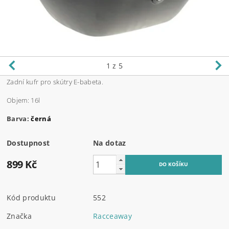
1
z 5
Zadní kufr pro skútry E-babeta.
Objem: 16l
Barva:
černá
Dostupnost
Na dotaz
899 Kč
Kód produktu
552
Značka
Racceaway