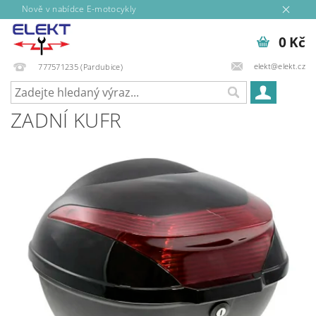
Nově v nabídce E-motocykly
0 Kč
elekt@elekt.cz
777571235 (Pardubice)
ZADNÍ KUFR