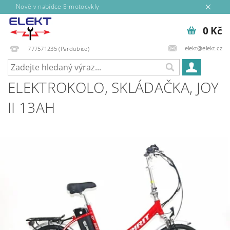
Nově v nabídce E-motocykly
0 Kč
elekt@elekt.cz
777571235 (Pardubice)
ELEKTROKOLO, SKLÁDAČKA, JOY
II 13AH