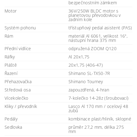
bezpečnostním zámkem
Motor
36V/250W BLDC motor s
planetovou převodovkou v
zadním kole
Systém pohonu
třístupňový pedal asistent (PAS)
Rám
materiál Al 6061, velikost 16",
nástupní hrana 375 mm
Přední vidlice
odpružená ZOOM Q120
Ráfky
Al 20x1,75
Pláště
20x1,75 (406-47)
Řazení
Shimano SL-TX50-7R
Přehazovačka
Shimano Tourney
Středová osa
zapouzdřená, 4-hran
Vícekolečko
7-kolečko 14-28z (šroubovací)
Kliky / převodník
Lasco Al 170 mm / ocelový 48
zubů
Pedály
kombinace plast/hliník, sklopné
Sedlovka
průměr 27,2 mm, délka 275
mm