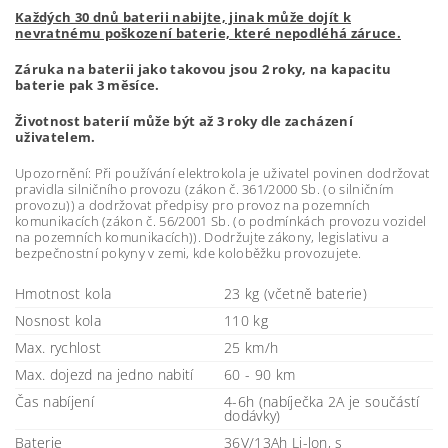
Každých 30 dnů baterii nabijte, jinak může dojít k
nevratnému poškození baterie, které nepodléhá záruce.
Záruka na baterii jako takovou jsou 2 roky, na kapacitu
baterie pak 3 měsíce.
Životnost baterií může být až 3 roky dle zacházení
uživatelem.
Upozornění: Při používání elektrokola je uživatel povinen dodržovat
pravidla silničního provozu (zákon č. 361/2000 Sb. (o silničním
provozu)) a dodržovat předpisy pro provoz na pozemních
komunikacích (zákon č. 56/2001 Sb. (o podmínkách provozu vozidel
na pozemních komunikacích)). Dodržujte zákony, legislativu a
bezpečnostní pokyny v zemi, kde koloběžku provozujete.
Hmotnost kola
23 kg (včetně baterie)
Nosnost kola
110 kg
Max. rychlost
25 km/h
Max. dojezd na jedno nabití
60 - 90 km
Čas nabíjení
4-6h (nabíječka 2A je součástí
dodávky)
Baterie
36V/13Ah Li-lon, s