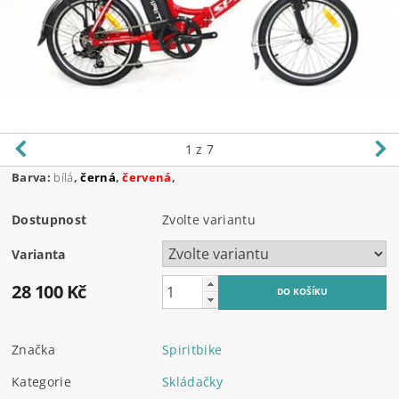
1
z 7
Barva:
bílá
,
černá
,
červená
,
Dostupnost
Zvolte variantu
Varianta
28 100 Kč
Značka
Spiritbike
Kategorie
Skládačky