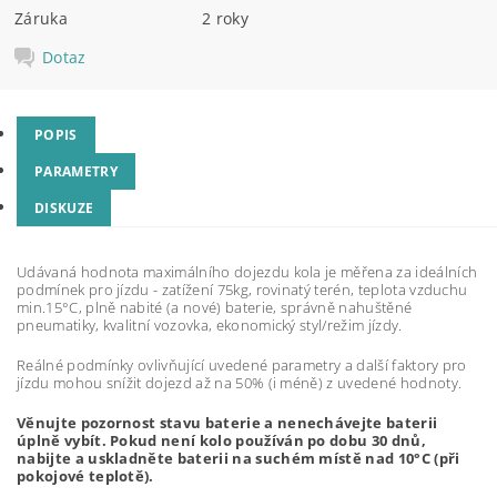
Záruka
2 roky
Dotaz
POPIS
PARAMETRY
DISKUZE
Udávaná hodnota maximálního dojezdu kola je měřena za ideálních
podmínek pro jízdu - zatížení 75kg, rovinatý terén, teplota vzduchu
min.15°C, plně nabité (a nové) baterie, správně nahuštěné
pneumatiky, kvalitní vozovka, ekonomický styl/režim jízdy.
Reálné podmínky ovlivňující uvedené parametry a další faktory pro
jízdu mohou snížit dojezd až na 50% (i méně) z uvedené hodnoty.
Věnujte pozornost stavu baterie a nenechávejte baterii
úplně vybít. Pokud není kolo používán po dobu 30 dnů,
nabijte a uskladněte baterii na suchém místě nad 10°C (při
pokojové teplotě).