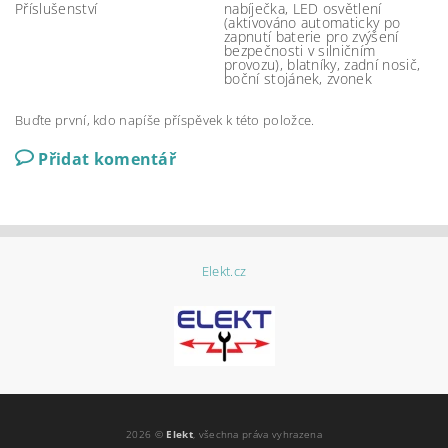
Příslušenství
nabíječka, LED osvětlení
(aktivováno automaticky po
zapnutí baterie pro zvýšení
bezpečnosti v silničním
provozu), blatníky, zadní nosič,
boční stojánek, zvonek
Buďte první, kdo napíše příspěvek k této položce.
Přidat komentář
Elekt.cz
2026 ©
Elekt
, všechna práva vyhrazena