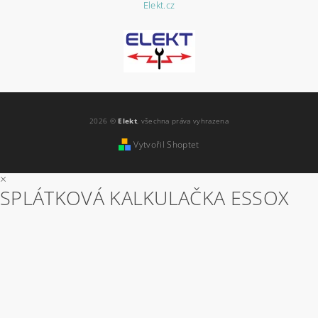
Elekt.cz
2026 ©
Elekt
, všechna práva vyhrazena
Vytvořil Shoptet
×
SPLÁTKOVÁ KALKULAČKA ESSOX