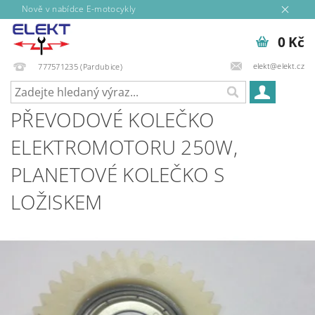
Nově v nabídce E-motocykly
0 Kč
elekt@elekt.cz
777571235 (Pardubice)
PŘEVODOVÉ KOLEČKO
ELEKTROMOTORU 250W,
PLANETOVÉ KOLEČKO S
LOŽISKEM