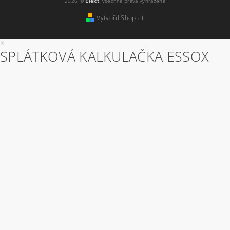
2026 ©
Elekt
, všechna práva vyhrazena
Vytvořil Shoptet
×
SPLÁTKOVÁ KALKULAČKA ESSOX