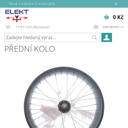
Nově v nabídce E-motocykly
0 Kč
elekt@elekt.cz
777571235 (Pardubice)
PŘEDNÍ KOLO