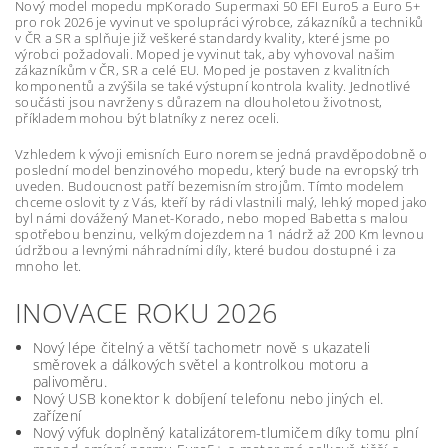
Nový model mopedu mpKorado Supermaxi 50 EFI Euro5 a Euro 5+
pro rok 2026 je vyvinut ve spolupráci výrobce, zákazníků a techniků
v ČR a SR a splňuje již veškeré standardy kvality, které jsme po
výrobci požadovali. Moped je vyvinut tak, aby vyhovoval našim
zákazníkům v ČR, SR a celé EU. Moped je postaven z kvalitních
komponentů a zvýšila se také výstupní kontrola kvality. Jednotlivé
součásti jsou navrženy s důrazem na dlouholetou životnost,
příkladem mohou být blatníky z nerez oceli.
Vzhledem k vývoji emisních Euro norem se jedná pravděpodobně o
poslední model benzinového mopedu, který bude na evropský trh
uveden. Budoucnost patří bezemisním strojům. Tímto modelem
chceme oslovit ty z Vás, kteří by rádi vlastnili malý, lehký moped jako
byl námi dovážený Manet-Korado, nebo moped Babetta s malou
spotřebou benzinu, velkým dojezdem na 1 nádrž až 200 Km levnou
údržbou a levnými náhradními díly, které budou dostupné i za
mnoho let.
INOVACE ROKU 2026
Nový lépe čitelný a větší tachometr nově s ukazateli
směrovek a dálkových světel a kontrolkou motoru a
palivoměru.
Nový USB konektor k dobíjení telefonu nebo jiných el.
zařízení
Nový výfuk doplněný katalizátorem-tlumičem díky tomu plní