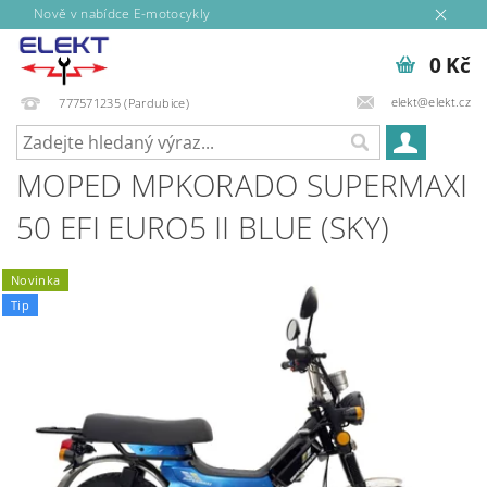
Nově v nabídce E-motocykly
0 Kč
elekt@elekt.cz
777571235 (Pardubice)
MOPED MPKORADO SUPERMAXI
50 EFI EURO5 II BLUE (SKY)
Novinka
Tip