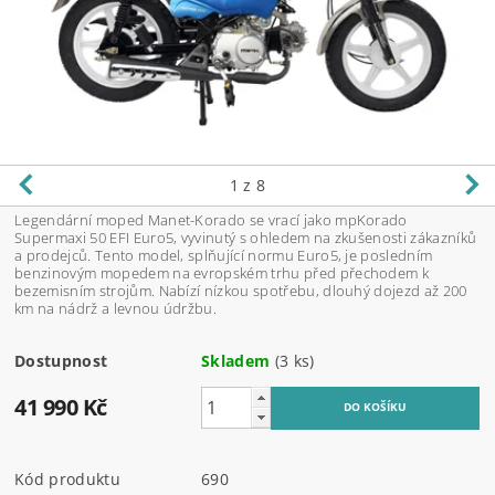
1
z 8
Legendární moped Manet-Korado se vrací jako mpKorado
Supermaxi 50 EFI Euro5, vyvinutý s ohledem na zkušenosti zákazníků
a prodejců. Tento model, splňující normu Euro5, je posledním
benzinovým mopedem na evropském trhu před přechodem k
bezemisním strojům. Nabízí nízkou spotřebu, dlouhý dojezd až 200
km na nádrž a levnou údržbu.
Dostupnost
Skladem
(3 ks)
41 990 Kč
Kód produktu
690