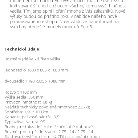
moped emísní normu Euro5+ a motor má celkově tišší a
kultivovanější chod což ocení všichni, komu vyšší hlučnost
vadila. Tím jsme splnili přání mnoha z Vás zákazníků. Nové
výfuky budou od příštího roku v nabídce našeho nově
připravovaného eshopu. Nový výfuk lze namotnovat na
všechny předešlé modely mopedů Euro5.
Technické údaje:
Rozměry (délka x šířka x výška):
jednosedlo 1600 x 805 x 1080 mm
dvousedlo 1790 x805 x 1080 mm
Rozvor: 1100 mm
Výška sedla: 850 mm
Provozní hmotnost: 68 kg
Největší technicky povolená hmotnost: 235 kg
Spotřeba: 1,9 l / 100 km
Kapacita palivové nádrže: 3,5 l
Typ paliva: Natural 95
Brzdy: přední/zadní: ruční / ruční obě bubnové
Rozměr pneu: přední/zadní: 2.75 - 14 / 2.75 - 14
Startovací systém: elektrický CDI / startování nohou