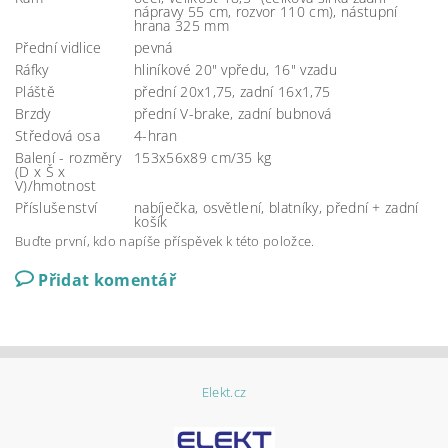
nápravy 55 cm, rozvor 110 cm), nástupní
hrana 325 mm
Přední vidlice
pevná
Ráfky
hliníkové 20" vpředu, 16" vzadu
Pláště
přední 20x1,75, zadní 16x1,75
Brzdy
přední V-brake, zadní bubnová
Středová osa
4-hran
Balení - rozměry
153x56x89 cm/35 kg
(D x Š x
V)/hmotnost
Příslušenství
nabíječka, osvětlení, blatníky, přední + zadní
košík
Buďte první, kdo napíše příspěvek k této položce.
Přidat komentář
Elekt.cz