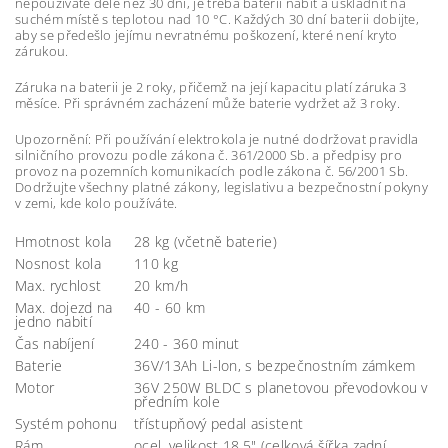
nepoužíváte déle než 30 dní, je třeba baterii nabít a uskladnit na
suchém místě s teplotou nad 10 °C. Každých 30 dní baterii dobijte,
aby se předešlo jejímu nevratnému poškození, které není kryto
zárukou.
Záruka na baterii je 2 roky, přičemž na její kapacitu platí záruka 3
měsíce. Při správném zacházení může baterie vydržet až 3 roky.
Upozornění: Při používání elektrokola je nutné dodržovat pravidla
silničního provozu podle zákona č. 361/2000 Sb. a předpisy pro
provoz na pozemních komunikacích podle zákona č. 56/2001 Sb.
Dodržujte všechny platné zákony, legislativu a bezpečnostní pokyny
v zemi, kde kolo používáte.
Hmotnost kola
28 kg (včetně baterie)
Nosnost kola
110 kg
Max. rychlost
20 km/h
Max. dojezd na
40 - 60 km
jedno nabití
Čas nabíjení
240 - 360 minut
Baterie
36V/13Ah Li-lon, s bezpečnostním zámkem
Motor
36V 250W BLDC s planetovou převodovkou v
předním kole
Systém pohonu
třístupňový pedal asistent
Rám
ocel, velikost 18,5" (celková šířka zadní