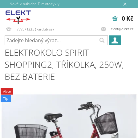
Nově v nabídce E-motocykly
0 Kč
elekt@elekt.cz
777571235 (Pardubice)
ELEKTROKOLO SPIRIT
SHOPPING2, TŘÍKOLKA, 250W,
BEZ BATERIE
Akce
Tip