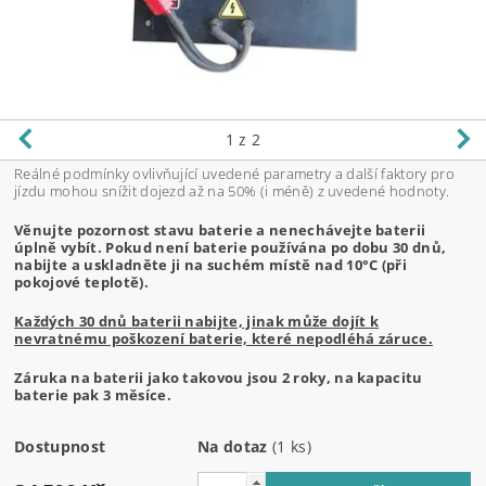
1
z 2
Reálné podmínky ovlivňující uvedené parametry a další faktory pro
jízdu mohou snížit dojezd až na 50% (i méně) z uvedené hodnoty.
Věnujte pozornost stavu baterie a nenechávejte baterii
úplně vybít. Pokud není baterie používána po dobu 30 dnů,
nabijte a uskladněte ji na suchém místě nad 10°C (při
pokojové teplotě).
Každých 30 dnů baterii nabijte, jinak může dojít k
nevratnému poškození baterie, které nepodléhá záruce.
Záruka na baterii jako takovou jsou 2 roky, na kapacitu
baterie pak 3 měsíce.
Dostupnost
Na dotaz
(1 ks)