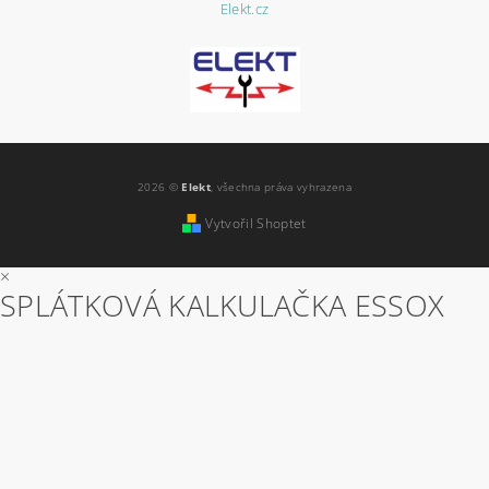
Elekt.cz
2026 ©
Elekt
, všechna práva vyhrazena
Vytvořil Shoptet
×
SPLÁTKOVÁ KALKULAČKA ESSOX