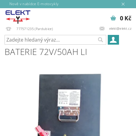
Nově v nabídce E-motocykly
0 Kč
elekt@elekt.cz
777571235 (Pardubice)
BATERIE 72V/50AH LI