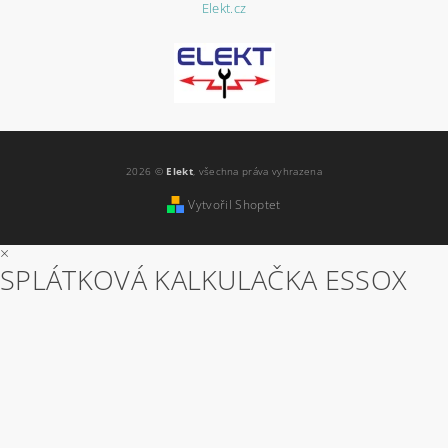
Elekt.cz
2026 ©
Elekt
, všechna práva vyhrazena
Vytvořil Shoptet
×
SPLÁTKOVÁ KALKULAČKA ESSOX