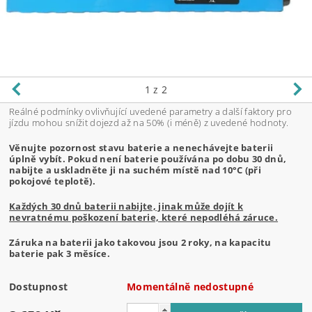
1
z 2
Reálné podmínky ovlivňující uvedené parametry a další faktory pro
jízdu mohou snížit dojezd až na 50% (i méně) z uvedené hodnoty.
Věnujte pozornost stavu baterie a nenechávejte baterii
úplně vybít. Pokud není baterie používána po dobu 30 dnů,
nabijte a uskladněte ji na suchém místě nad 10°C (při
pokojové teplotě).
Každých 30 dnů baterii nabijte, jinak může dojít k
nevratnému poškození baterie, které nepodléhá záruce.
Záruka na baterii jako takovou jsou 2 roky, na kapacitu
baterie pak 3 měsíce.
Dostupnost
Momentálně nedostupné