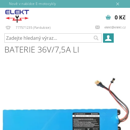
Nově v nabídce E-motocykly
0 Kč
elekt@elekt.cz
777571235 (Pardubice)
BATERIE 36V/7,5A LI